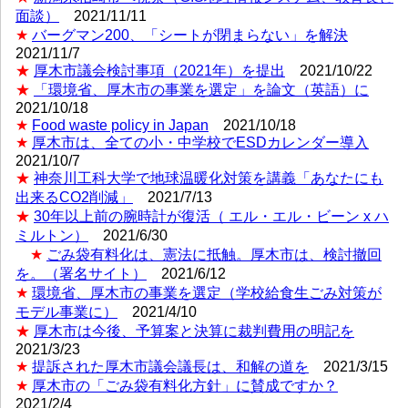
面談）
2021/11/11
★
バーグマン200、「シートが閉まらない」を解決
2021/11/7
★
厚木市議会検討事項（2021年）を提出
2021/10/22
★
「環境省、厚木市の事業を選定」を論文（英語）に
2021/10/18
★
Food waste policy in Japan
2021/10/18
★
厚木市は、全ての小・中学校でESDカレンダー導入
2021/10/7
★
神奈川工科大学で地球温暖化対策を講義「あなたにも
出来るCO2削減」
2021/7/13
★
30年以上前の腕時計が復活（ エル・エル・ビーン x ハ
ミルトン）
2021/6/30
★
ごみ袋有料化は、憲法に抵触。厚木市は、検討撤回
を。（署名サイト）
2021/6/12
★
環境省、厚木市の事業を選定（学校給食生ごみ対策が
モデル事業に）
2021/4/10
★
厚木市は今後、予算案と決算に裁判費用の明記を
2021/3/23
★
提訴された厚木市議会議長は、和解の道を
2021/3/15
★
厚木市の「ごみ袋有料化方針」に賛成ですか？
2021/2/4