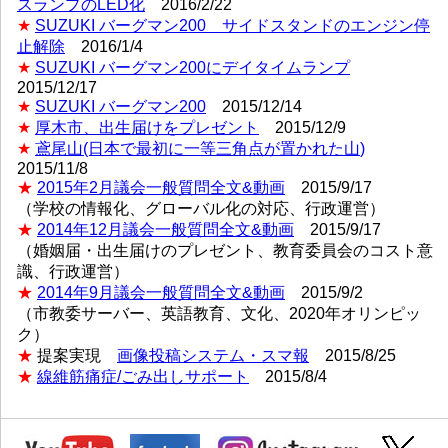
スランプのLED化
2016/2/22
★
SUZUKI バーグマン200 サイドスタンドのエンジン停
止解除
2016/1/4
★
SUZUKI バーグマン200にデイタイムランプ
2015/12/17
★
SUZUKI バーグマン200
2015/12/14
★
厚木市、出生届けをプレゼント
2015/12/9
★
鳶尾山(日本で最初に一等三角点が置かれた山
)
2015/11/8
★
2015年2月議会一般質問全文&動画
2015/9/17
（学校の情報化、グローバル化の対応、行政運営）
★
2014年12月議会一般質問全文&動画
2015/9/17
（婚姻届・出生届けのプレゼント、教育委員会のコスト意
識、行政運営）
★
2014年9月議会一般質問全文&動画
2015/9/2
（市教委サーバー、英語教育、文化、2020年オリンピッ
ク）
★
提案実現
画像投稿システム・スマ報
2015/8/25
★
線維筋痛症/ごみ出しサポート
2015/8/4