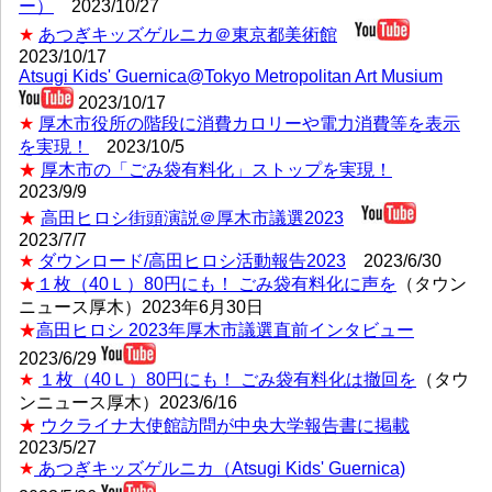
ー）
2023/10/27
★
あつぎキッズゲルニカ＠東京都美術館
2023/10/17
Atsugi Kids' Guernica@Tokyo Metropolitan Art Musium
2023/10/17
★
厚木市役所の階段に消費カロリーや電力消費等を表示
を実現！
2023/10/5
★
厚木市の「ごみ袋有料化」ストップを実現！
2023/9/9
★
高田ヒロシ街頭演説＠厚木市議選2023
2023/7/7
★
ダウンロード/高田ヒロシ活動報告2023
2023/6/30
★
１枚（40Ｌ）80円にも！ ごみ袋有料化に声を
（タウン
ニュース厚木）2023年6月30日
★
高田ヒロシ 2023年厚木市議選直前インタビュー
2023/6/29
★
１枚（40Ｌ）80円にも！ ごみ袋有料化は撤回を
（タウ
ンニュース厚木）
2023/6/16
★
ウクライナ大使館訪問が中央大学報告書に掲載
2023/5/27
★
あつぎキッズゲルニカ（Atsugi Kids' Guernica)