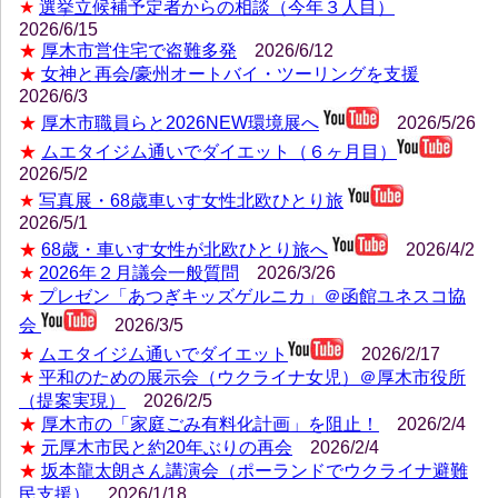
★
選挙立候補予定者からの相談（今年３人目）
2026/6/15
★
厚木市営住宅で盗難多発
2026/6/12
★
女神と再会/豪州オートバイ・ツーリングを支援
2026/6/3
★
厚木市職員らと2026NEW環境展へ
2026/5/26
★
ムエタイジム通いでダイエット（６ヶ月目）
2026/5/2
★
写真展・68歳車いす女性北欧ひとり旅
2026/5/1
★
68歳・車いす女性が北欧ひとり旅へ
2026/4/2
★
2026年２月議会一般質問
2026/3
/26
★
プレゼン「あつぎキッズゲルニカ」＠函館ユネスコ協
会
2026/3/5
★
ムエタイジム通いでダイエット
2026/2/17
★
平和のための展示会（ウクライナ女児）＠厚木市役所
（提案実現）
2026/2/5
★
厚木市の「家庭ごみ有料化計画」を阻止！
2026/2/4
★
元厚木市民と約20年ぶりの再会
2026/2/4
★
坂本龍太朗さん講演会（ポーランドでウクライナ避難
民支援）
2026/1/18