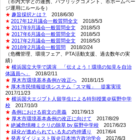
（市内大学との連携、パブリックコメント、市ホームペー
ジ運用にルールを）
★
趣旨採択とは？
2018/6/30
★
2017年12月議会一般質問全文
2018/5/3
★
2017年9月議会一般質問全文
2018/5/3
★
2017年6月議会一般質問全文
2018/5/3
★
2017年2月議会一般質問全文
2018/5/3
★
2018年2月議会一般質問
2018/2/24
（危機管理、環境フェア、PTA活動支援、過去数年の実
績）
★
横浜国立大学で講演 「伝えよう！環境の知見を自治
体議員へ」
2018/2/11
★
厚木市環境基本条例が改正へ
2018/1/15
★
厚木市民情報提供システム「スマ報」 提案実現
2017/11/23
★
横浜国大エジプト人留学生による特別授業＠荻野中学
校
2017/10/3
★
条例における前文の意義
2017/9/13
★
厚木市環境基本条例の改正に向けて
2017/8/29
★
絶滅危惧種ミクリの除草 by 荻野中学校
2017/6/23
★
緑化が進められている丸の内仲通り
2017/6/4
★
発表ダイジェスト版＠日本地方政治学会
2017/6/3