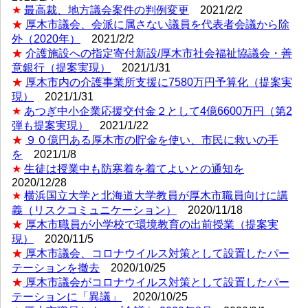
★
最高裁、地方議会案件の判例変更
2021/2/2
★
厚木市議会、会派に属さない議員を代表者会議から除
外（2020年）
2021/2/2
★
介護施設への指定寄付新設/厚木市社会福祉協議会・善
意銀行（提案実現）
2021/1/31
★
厚木市内の介護事業所支援に7580万円予算化（提案実
現）
2021/1/31
★
あつぎ中小企業応援交付金２として4億6600万円（第2
弾も提案実現）
2021/1/22
★
９０億円ある厚木市の貯金を使い、市民に救いの手
を
2021/1/8
★
生徒は授業中も防寒着を着てよいとの通知を
2020/12/28
★
横浜国立大学と北海道大学教員が厚木市職員向けに講
義（リスクコミュニケーション）
2020/11/18
★
厚木市職員が小学校で環境教育の出前授業（提案実
現）
2020/11/5
★
厚木市議会、コロナウイルス対策として設置したパー
テーションを撤去
2020/10/25
★
厚木市議会がコロナウイルス対策として設置したパー
テーションに「異議」
2020/10/25