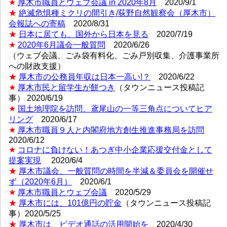
★
厚木市職員とウェブ会議 in 2020年8月
2020/9/1
★
絶滅危惧種ミクリの間引き/荻野自然観察会（厚木市）
会報誌への寄稿
2020/8/31
★
日本に居ても、国外から日本を見る
2020/7/19
★
2020年6月議会一般質問
2020/6/26
（ウェブ会議、ごみ袋有料化、ごみ戸別収集、介護事業所
への財政支援）
★
厚木市の公務員年収は日本一高い!？
2020/6/22
★
厚木市民と留学生が餅つき
（タウンニュース投稿記
事） 2020/6/19
★
国土地理院を訪問、鳶尾山の一等三角点についてヒア
リング
2020/6/17
★
厚木市職員９人と内閣府地方創生推進事務局を訪問
2020/6/12
★
コロナに負けない！あつぎ中小企業応援交付金として
提案実現
2020/6/4
★
厚木市議会、一般質問の時間を半減＆委員会を開催せ
ず（2020年6月）
2020/6/1
★
厚木市職員とウェブ会議
2020/5/29
★
厚木市には、101億円の貯金
（タウンニュース投稿記
事）2020/5/25
★
厚木市は、ビデオ通話の活用開始を
2020/4/30