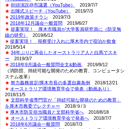
★
街頭演説@市議選（YouTube）
2019/7/7
★
出陣式スピーチ（YouTube）
2019/7/3
★
2019年政策チラシ
2019/7/3
★
2018年12月議会一般質問
2019/6/27
★
提案実現！ 厚木市職員が大学客員研究員に（防災無
線の研究）
2019/6/12
★
提案実現！ 視察受け入れに厚木市内で宿泊か飲食
2019/5/14
★
34年ぶりに再会したオーストラリア人と白馬でスキ
ー
2019/3/7
★
2018年9月議会一般質問全文&動画
2019/9/12
（消防団、持続可能な開発のための教育、コンピュータシ
ステム改革）
★
努力義務規定/厚木市長の多選自粛条例
2018/12/21
★
オーストラリア環境教育学会で発表（動画あり）
2018/11/5
★
文部科学省専門官が「持続可能な開発のための教育」
を厚木市教委でレクチャー
2018/９/３
★
厚木市防災担当職員と文部科学省へ
2018/8/18
★
オーストラリア環境教育学会で発表へ
2018/7/7
★
2018年6月議会一般質問
2018/7/3