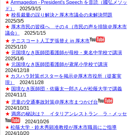
★
Arrmagedon - President's Speech を音読（國弘メソッ
ド）
2025/3/15
★
校長裁量の誤り解決と厚木市議会の未解決問題
2025/3/5
★
厚木市民の皆様へ その４（市民の声を排除＠厚木市
議会）
2025/1/15
★
テニスコート人工芝張替え in 厚木市
2025/1/10
★
元国境なき医師団看護師が母校・東名中学校で講演
2025/1/6
★
元国境なき医師団看護師が鳶尾小学校で講演
2024/12/18
★
カスハラ対策ポスターを掲示＠厚木市役所（提案実
現）
2024/11/28
★
国境なき医師団・佐藤太一郎さんが松蔭大学で講義
2024/11/1
★
児童の交通事故対策@厚木市まつかげ台
2024/10/31
★
満席の秘訣は？ イタリアンレストラン ラ・メッセ
2024/10/26
★
松蔭大学・鈴木秀顕准教授が厚木市職員にご指導
2024/10/20