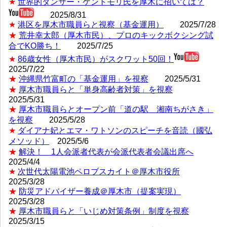
★
世界的ダンサー・ケントモリ氏を厚木に招いては？
2025/8/31
★
港区を厚木市職員らと視察（基金運用）
2025/7/28
★
荒井幸太郎（厚木市民）、プロのキックボクシング試
合でKO勝ち！
2025/7/25
★
86歳女性（厚木市民）がスクワット50回！
2025/7/22
★
沖縄県竹富町の「基金運用」を視察
2025/5/31
★
厚木市職員らと「単身高齢者対策」を視察
2025/5/31
★
厚木市職員らとオープン前「道の駅 湘南ちがさき」
を視察
2025/5/28
★
ダイアナ妃とエマ・ワトソンのスピーチを音読（國弘
メソッド）
2025/5/6
★
解決！ 1人会派者代表が会派代表者会議出席へ
2025/4/4
★
次世代太陽電池ペロブスカイト＠厚木市役所
2025/3/28
★
防災アドバイザー養成＠厚木市（提案実現）
2025/3/28
★
厚木市職員らと「いじめ対策条例」制度を視察
2025/3/15