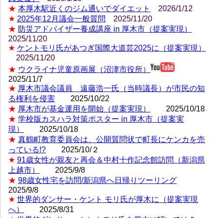
★
本厚木駅近くのジム通いでダイエット
2026/1/12
★
2025年12月議会一般質問
2025/11/20
★
防災アドバイザー養成講座 in 厚木市（提案実現）
2025/11/20
★
ケントモリ氏があつぎ国際大道芸2025に（提案実現）
2025/11/20
★
ウクライナ児童原画展（沼津市役所）
2025/11/7
★
厚木市議会議員 遠藤浩一氏（当時議長）が市民の知
る権利を侵害
2025/10/22
★
厚木市が基金運用を開始（提案実現）
2025/10/18
★
学校版カスハラ対策ポスター in 厚木市（提案実
現）
2025/10/18
★
真鶴町教育委員会は、公開質問状で町長にケンカを売
っている!?
2025/10/２
★
91歳女性が親友と再会＆中村十作記念館訪問（新潟県
上越市）
2025/9/8
★
98歳女性宅を訪問/新潟県へ日帰りツーリング
2025/9/8
★
世界的ダンサー・ケント モリ氏が厚木に（提案実現
へ）
2025/8/31