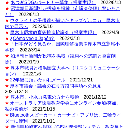
★
あつぎSDGsパートナー募集（提案実現）
2022/8/13
★
沼津朝日新聞社が投稿を掲載（市議会傍聴し驚いたこ
と）
2022/8/13
★
ウクライナの子供達が描いたキッズゲルニカ、厚木市
内で展示へ
2022/6/10
★
厚木市環境教育等推進協議会（提案実現）
2022/4/9
★
¿Cómo veo a Japón?
2022/3/18
★
「日本がどう見るか」国際理解授業＠厚木市立鳶尾小
学校
2022/3/14
★
沼津朝日新聞が投稿を掲載（議員への懲罰と発言削
除）
2022/1/19
★
厚木市職員と横浜国立大学へ（リスクコミュニケーシ
ョン）
2022/1/6
★
22年後に頂いたお礼メール
2021/12/21
★
厚木市議会・議会の在り方諮問事項への意見
2021/12/18
★
厚木市、小水力発電の方針を転換
2021/12/12
★
オーストラリア環境教育学会にオンライン参加/突如、
私の名前が
2021/11/15
★
Bluetoothスピーカー + カーナビ・アプリは、二輪ライ
ダーに便利
2021/11/11
★
新潟県柏崎市へ視察（GIS地理情報システム、教育長と