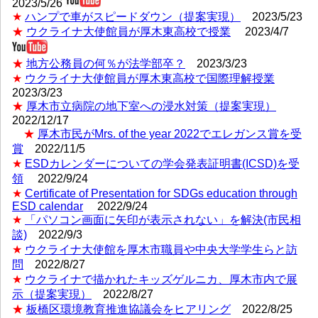
2023/5/26
★
ハンプで車がスピードダウン（提案実現）
2023/5/23
★
ウクライナ大使館員が厚木東高校で授業
2023/4/7
★
地方公務員の何％が法学部卒？
2023/3/23
★
ウクライナ大使館員が厚木東高校で国際理解授業
2023/3/23
★
厚木市立病院の地下室への浸水対策（提案実現）
2022/12/17
★
厚木市民がMrs. of the year 2022でエレガンス賞を受
賞
2022/11/5
★
ESDカレンダーについての学会発表証明書(ICSD)を受
領
2022/9/24
★
Certificate of Presentation for SDGs education through
ESD calendar
2022/9/24
★
「パソコン画面に矢印が表示されない」を解決(市民相
談)
2022/9/3
★
ウクライナ大使館を厚木市職員や中央大学学生らと訪
問
2022/8/27
★
ウクライナで描かれたキッズゲルニカ、厚木市内で展
示（提案実現）
2022/8/27
★
板橋区環境教育推進協議会をヒアリング
2022/8/25