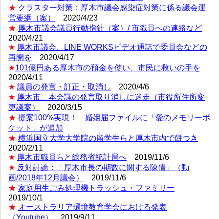
★
クラスター対策：厚木市議会感染症対策に係る議会運
営要綱（案）
2020/4/23
★
厚木市議会議員行動指針（案）/ 市職員への連絡など
2020/4/21
★
厚木市議会、LINE WORKSビデオ通話で委員会などの
再開を
2020/4/17
★
101億円ある厚木市の預金を使い、市民に救いの手を
2020/4/11
★
議員の発言・訂正・取消し
2020/4/6
★
厚木市、本会議の発言取り消しに迷走（市役所住所変
更議案）
2020/3/15
★
提案100%実現！ 婚姻届ファイルに「愛のメモリーポ
ケット」が追加
★
横浜国立大学大学院の留学生らと厚木市内で餅つき
2020/2/11
★
厚木市職員らと総務省統計局へ
2019/11/6
★
反対討論：「厚木市長の期数に関する陳情」（動
画/2018年12月議会）
2019/11/6
★
家庭用生ごみ処理機トラッシュ・ファミリー
2019/10/1
★
オーストラリア環境教育学会における発表
（Youtube）
2019/9/11