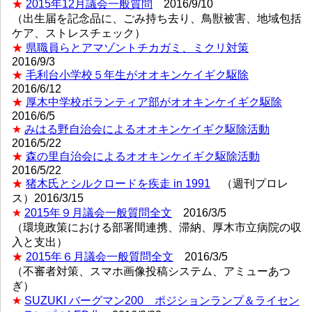
★
2015年12月議会一般質問
2016/9/10
（出生届を記念品に、ごみ持ち去り、鳥獣被害、地域包括
ケア、ストレスチェック）
★
県職員らとアマゾントチカガミ、ミクリ対策
2016/9/3
★
毛利台小学校５年生がオオキンケイギク駆除
2016/6/12
★
厚木中学校ボランティア部がオオキンケイギク駆除
2016/6/5
★
みはる野自治会によるオオキンケイギク駆除活動
2016/5/22
★
森の里自治会によるオオキンケイギク駆除活動
2016/5/22
★
猪木氏とシルクロードを疾走 in 1991
（週刊プロレ
ス）2016/3/15
★
2015年９月議会一般質問全文
2016/3/5
（環境政策における部署間連携、滞納、厚木市立病院の収
入と支出）
★
2015年６月議会一般質問全文
2016/3/5
（不審者対策、スマホ画像投稿システム、アミューあつ
ぎ）
★
SUZUKI バーグマン200 ポジションランプ＆ライセン