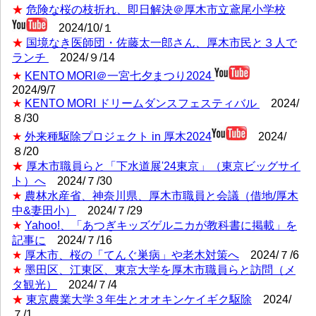
★
危険な桜の枝折れ、即日解決＠厚木市立鳶尾小学校
2024/10/１
★
国境なき医師団・佐藤太一郎さん、厚木市民と３人で
ランチ
2024/９/14
★
KENTO MORI＠一宮七夕まつり2024
2024/9/7
★
KENTO MORI ドリームダンスフェスティバル
2024/
８/30
★
外来種駆除プロジェクト in 厚木2024
2024/
８/20
★
厚木市職員らと「下水道展'24東京」（東京ビッグサイ
ト）へ
2024/７/30
★
農林水産省、神奈川県、厚木市職員と会議（借地/厚木
中&妻田小）
2024/７/29
★
Yahoo!、「あつぎキッズゲルニカが教科書に掲載」を
記事に
2024/７/16
★
厚木市、桜の「てんぐ巣病」や老木対策へ
2024/７/6
★
墨田区、江東区、東京大学を厚木市職員らと訪問（メ
タ観光）
2024/７/4
★
東京農業大学３年生とオオキンケイギク駆除
2024/
７/1