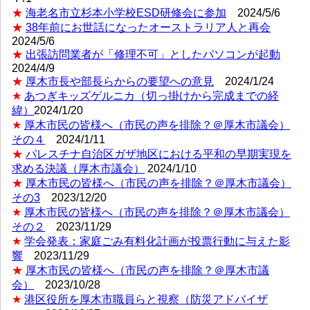
★
海老名市立杉本小学校ESD研修会に参加
2024/5/6
★
38年前にお世話になったオーストラリア人と再会
2024/5/6
★
出張訪問業者が「修理不可」としたパソコンが起動
2024/4/9
★
厚木市長や部長らからの要望への意見
2024/1/24
★
あつぎキッズゲルニカ（切っ掛けから完成までの経
緯）
2024/1/20
★
厚木市民の皆様へ（市民の声を排除？＠厚木市議会）
その４
2024/1/11
★
パレスチナ自治区ガザ地区における平和の早期実現を
求める決議（厚木市議会）
2024/1/10
★
厚木市民の皆様へ（市民の声を排除？＠厚木市議会）
その3
2023/12/20
★
厚木市民の皆様へ（市民の声を排除？＠厚木市議会）
その２
2023/11/29
★
学会発表：家庭ごみ有料化計画が投票行動に与えた影
響
2023/11/29
★
厚木市民の皆様へ（市民の声を排除？＠厚木市議
会）
2023/10/28
★
港区役所を厚木市職員らと視察（防災アドバイザ