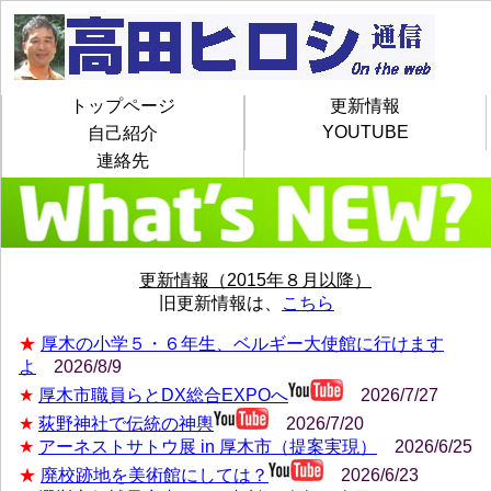
トップページ
更新情報
YOUTUBE
自己紹介
連絡先
更新情報（2015年８月以降）
旧更新情報は、
こちら
★
厚木の小学５・６年生、ベルギー大使館に行けます
よ
2026/8/9
★
厚木市職員らとDX総合EXPOへ
2026/7/27
★
荻野神社で伝統の神輿
2026/7/20
★
アーネストサトウ展 in 厚木市（提案実現）
2026/6/25
★
廃校跡地を美術館にしては？
2026/6/23