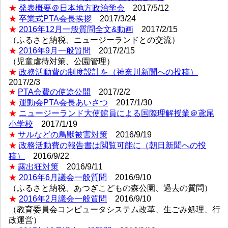
★
発表概要＠日本地方政治学会
2017/5/12
★
卒業式PTA会長挨拶
2017/3/24
★
2016年12月一般質問全文&動画
2017/2/15
（ふるさと納税、ニュージーランドとの交流）
★
2016年9月一般質問
2017/2/15
（児童虐待対策、公園管理）
★
政務活動費の制度設計を（神奈川新聞への投稿）
2017/2/3
★
PTA会費の使途公開
2017/2/2
★
運動会PTA会長あいさつ
2017/1/30
★
ニュージーランド大使館員による国際理解授業＠鳶尾
小学校
2017/1/19
★
サルなどの鳥獣被害対策
2016/9/19
★
政務活動費の報告書は閲覧可能に（朝日新聞への投
稿）
2016/9/22
★
露出狂対策
2016/9/11
★
2016年6月議会一般質問
2016/9/10
（ふるさと納税、あつぎこどもの森公園、過去の質問）
★
2016年2月議会一般質問
2016/9/10
（教育委員会コンピュータシステム改革、生ごみ処理、行
政運営）