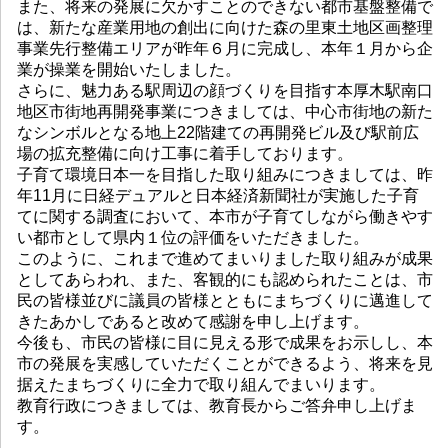
また、将来の発展に欠かすことのできない都市基盤整備で
は、新たな産業用地の創出に向けた森の里東土地区画整理
事業先行整備エリアが昨年６月に完成し、本年１月から企
業が操業を開始いたしました。
さらに、魅力ある駅周辺の顔づくりを目指す本厚木駅南口
地区市街地再開発事業につきましては、中心市街地の新た
なシンボルとなる地上22階建ての再開発ビル及び駅前広
場の拡充整備に向け工事に着手しております。
子育て環境日本一を目指した取り組みにつきましては、昨
年11月に日経デュアルと日本経済新聞社が実施した子育
てに関する調査において、本市が子育てしながら働きやす
い都市として県内１位の評価をいただきました。
このように、これまで進めてまいりました取り組みが成果
としてあらわれ、また、客観的にも認められたことは、市
民の皆様並びに議員の皆様とともにまちづくりに邁進して
きたあかしであると改めて感謝を申し上げます。
今後も、市民の皆様に目に見える形で成果をお示しし、本
市の発展を実感していただくことができるよう、将来を見
据えたまちづくりに全力で取り組んでまいります。
教育行政につきましては、教育長からご答弁申し上げま
す。