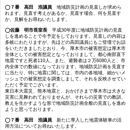
◯７番 高田 浩議員
地域防災計画の見直しが求めら
れます。見直す考えがあるか、見直す場合、何を見直す
か、見解をお尋ねいたします。
◯佐藤 明市長室長
平成30年度に地域防災計画の見直
しを進めることで今予定をしております。見直しの内容は
多岐にわたりますが、先ほどの高田議員にもご登壇でお話
をいただきましたとおり、今、厚木市の被害想定は厚木市
全体としての被害想定となっておりまして、都心南部直下
地震ですと死者110人、また、避難者は２万6080人と、市
内全体での数値になっております。地域防災計画を見直す
に当たり、特に地震に関しては、市内の各地域、細かいメ
ッシュでの被害想定を調査しまして、それを反映させてい
ただく予定でございます。
東日本大震災、熊本地震と、おかげさまで厚木市は大きな
災害に見舞われておりませんが、それらの災害での教訓、
教えを生かすような形で地域防災計画全般の見直しを進め
ようと思っております。
◯７番 高田 浩議員
新たに導入した地震体験車の活
用方法についてお尋ねいたします。