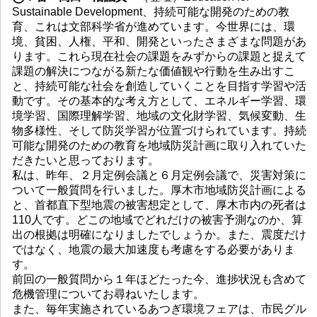
Sustainable Development、持続可能な開発のための教
育、これは文部科学省が進めています。今世界には、環
境、貧困、人権、平和、開発といったさまざまな問題があ
ります。これら現在社会の課題をみずからの課題と捉えて
課題の解決につながる新たな価値観や行動を生み出すこ
と、持続可能な社会を創造していくことを目指す学習や活
動です。その基本的な考え方として、エネルギー学習、環
境学習、国際理解学習、地域の文化財学習、気候変動、生
物多様性、そして防災学習が位置づけられています。持続
可能な開発のための教育を地域防災計画に取り入れていた
だきたいと思っております。
私は、昨年、２月定例会議と６月定例会議で、災害対策に
ついて一般質問を行いました。厚木市地域防災計画による
と、首都直下型地震の被害想定として、厚木市内の死者は
110人です。どこの地域でどれだけの被害予測なのか、算
出の根拠は明確になりましたでしょうか。また、震度だけ
ではなく、地震の最大加速度も考慮をする必要がありま
す。
前回の一般質問から１年ほどたった今、進捗状況も含めて
危機管理についてお尋ねいたします。
また、毎年実施されているあつぎ環境フェアは、市民グル