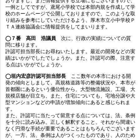
おりますし、また情報提供する立場にもございますので、
一例としてですが、鳶尾小学校では本部内規を作成して学
校のホームページで公開しておりますので、このような取
り組みを参考にしていただけるよう、厚木市立小中学校Ｐ
ＴＡ連絡協議会に情報提供をしてまいります。
◯７番 高田 浩議員
次に、行政の実績についての質
問に移ります。
許認可担当部長にお尋ねいたします。最近の開発などの実
績はいかがでしたでしょうか。また、許認可の際、注意す
る点はいかがでしょうか。
◯垣内宏彦許認可担当部長
ここ数年の本市における開
発の傾向としまして、高規格道路等の整備状況や、本市が
首都圏にあるという優位性から、大型物流施設、工場、大
規模店舗が目立ち、また、住宅についても、宅地分譲や大
型マンションなどの申請が増加傾向にあると感じられま
す。
また、許認可に当たって留意する点については、法、条例
を十分に読み込み、正しく解釈すること、それから間違い
なく円滑な手続が重要であることはもちろんでございます
が、一方、法、条例は人がつくったものであり、人のため