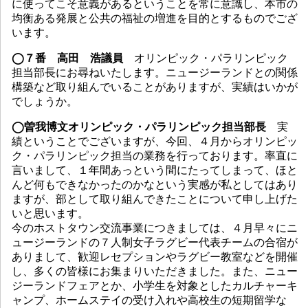
に使ってこそ意義があるということを常に意識し、本市の
均衡ある発展と公共の福祉の増進を目的とするものでござ
います。
◯７番 高田 浩議員
オリンピック・パラリンピック
担当部長にお尋ねいたします。ニュージーランドとの関係
構築など取り組んでいることがありますが、実績はいかが
でしょうか。
◯曽我博文オリンピック・パラリンピック担当部長
実
績ということでございますが、今回、４月からオリンピッ
ク・パラリンピック担当の業務を行っております。率直に
言いまして、１年間あっという間にたってしまって、ほと
んど何もできなかったのかなという実感が私としてはあり
ますが、部として取り組んできたことについて申し上げた
いと思います。
今のホストタウン交流事業につきましては、４月早々にニ
ュージーランドの７人制女子ラグビー代表チームの合宿が
ありまして、歓迎レセプションやラグビー教室などを開催
し、多くの皆様にお集まりいただきました。また、ニュー
ジーランドフェアとか、小学生を対象としたカルチャーキ
ャンプ、ホームステイの受け入れや高校生の短期留学な