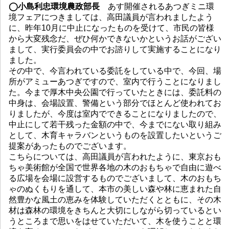
◯小島利忠環境農政部長
あす開催されるあつぎミニ環
境フェアにつきましては、高田議員が言われましたよう
に、昨年10月に中止になったものを受けて、市民の皆様
から大変残念だ、ぜひ何かできないかというお話がござい
まして、実行委員会の中でお諮りして実施することになり
ました。
その中で、今言われている委託をしている中で、今回、場
所がアミューあつぎですので、室内で行うことになりまし
た。今まで厚木中央公園で行っていたときには、委託料の
中身は、会場設置、警備という部分でほとんど使われてお
りましたが、今度は室内でできることになりましたので、
中止にして若干残った金額の中で、今までにない取り組み
として、木育キャラバンというものを設置したいというご
提案があったものでございます。
こちらについては、高田議員が言われたように、東京おも
ちゃ美術館が全国で世界各地の木のおもちゃで自由に遊べ
る広場を会場に設営するものでございまして、木のおもち
ゃのぬくもりを通して、本市の美しい森や林に恵まれた自
然豊かな風土の恵みを体験していただくとともに、その木
材は森林の環境をきちんと大切にしながら切っているとい
うところまで思いをはせていただいて、木を使うことと環