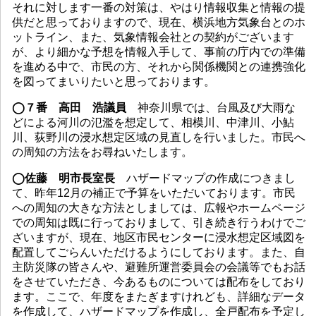
それに対します一番の対策は、やはり情報収集と情報の提
供だと思っておりますので、現在、横浜地方気象台とのホ
ットライン、また、気象情報会社との契約がございます
が、より細かな予想を情報入手して、事前の庁内での準備
を進める中で、市民の方、それから関係機関との連携強化
を図ってまいりたいと思っております。
◯７番 高田 浩議員
神奈川県では、台風及び大雨な
どによる河川の氾濫を想定して、相模川、中津川、小鮎
川、荻野川の浸水想定区域の見直しを行いました。市民へ
の周知の方法をお尋ねいたします。
◯佐藤 明市長室長
ハザードマップの作成につきまし
て、昨年12月の補正で予算をいただいております。市民
への周知の大きな方法としましては、広報やホームページ
での周知は既に行っておりまして、引き続き行うわけでご
ざいますが、現在、地区市民センターに浸水想定区域図を
配置してごらんいただけるようにしております。また、自
主防災隊の皆さんや、避難所運営委員会の会議等でもお話
をさせていただき、今あるものについては配布をしており
ます。ここで、年度をまたぎますけれども、詳細なデータ
を作成して、ハザードマップを作成し、全戸配布を予定し