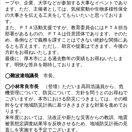
ープや、企業、大学などが参加する大事なイベントであり
ます。ただ、主催者としては、気候変動や生物多様性保全
の大事さを伝える工夫をしてもらいたいと思っておりま
す。
また、ＰＴＡ活動支援ですが、教育委員会にはＰＴＡ担当
部署があるものの、ＰＴＡは任意団体であります。そのた
め、条例などで義務を課すことはできない絶妙な関係にあ
るとも言えます。ただし、助言や提案はできます。今後の
方針をお尋ねいたします。
最後に、厚木市による過去数年の実績もお尋ねいたしま
す。明快な答弁を期待しております。
◯難波達哉議長
市長。
◯小林常良市長
（登壇）ただいま高田浩議員から、危
機管理について、防災について、方針を問うとのお尋ねで
ございますが、本市における防災につきましては、その根
幹をなす地域防災計画に基づきさまざまな対策を進めてお
ります。
来年度においては、法改正や新たな災害からの教訓、地震
被害想定調査結果等を反映させるため、地域防災計画の見
直しを実施する予定でございます。