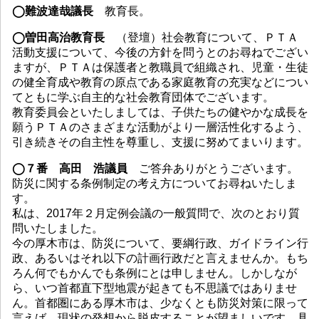
◯難波達哉議長
教育長。
◯曽田高治教育長
（登壇）社会教育について、ＰＴＡ
活動支援について、今後の方針を問うとのお尋ねでござい
ますが、ＰＴＡは保護者と教職員で組織され、児童・生徒
の健全育成や教育の原点である家庭教育の充実などについ
てともに学ぶ自主的な社会教育団体でございます。
教育委員会といたしましては、子供たちの健やかな成長を
願うＰＴＡのさまざまな活動がより一層活性化するよう、
引き続きその自主性を尊重し、支援に努めてまいります。
◯７番 高田 浩議員
ご答弁ありがとうございます。
防災に関する条例制定の考え方についてお尋ねいたしま
す。
私は、2017年２月定例会議の一般質問で、次のとおり質
問いたしました。
今の厚木市は、防災について、要綱行政、ガイドライン行
政、あるいはそれ以下の計画行政だと言えませんか。もち
ろん何でもかんでも条例にとは申しません。しかしなが
ら、いつ首都直下型地震が起きても不思議ではありませ
ん。首都圏にある厚木市は、少なくとも防災対策に限って
言えば、現状の発想から脱皮することが望ましいです。具