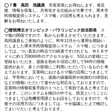
◯７番 高田 浩議員
市長室長にお尋ねします。発災
後、情報を収集し、共有化する仕組みが大事です。厚木市
民情報提供システム「スマ報」の活用も考えられます。見
解をお尋ねいたします。
◯曽我博文オリンピック・パラリンピック担当部長
ス
マ報の関係ですので、私からお答えさせていただきます。
高田議員もご承知のように、昨年12月から運用を開始い
たしました厚木市民情報提供システム「スマ報」につきま
しては、つい直近の時点での経過ですけれども、ＷＥＢサ
イトに約１万8000件のアクセスがあり、532人の皆様にご
登録をいただき、道路を初め６項目に対して94件の情報
提供があり、多くの皆様にご利用いただいているものと考
えております。災害時におけるスマ報の活用につきまして
は、平常時においても、道路の損傷箇所や街路灯の球切れ
などの情報いただいて速やかな対応をしておりますので、
災害時の情報収集手段の１つとして有効であると考えてお
ります。このシステムを検討の中でも、防災ということに
つきましては危機管理課ともお話をしておりますので、今
後その活用方法につきましては、十分協議した上で検討し
てまいりたいと考えております。