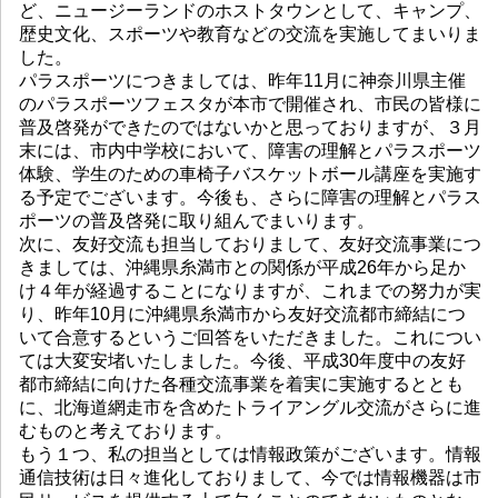
ど、ニュージーランドのホストタウンとして、キャンプ、
歴史文化、スポーツや教育などの交流を実施してまいりま
した。
パラスポーツにつきましては、昨年11月に神奈川県主催
のパラスポーツフェスタが本市で開催され、市民の皆様に
普及啓発ができたのではないかと思っておりますが、３月
末には、市内中学校において、障害の理解とパラスポーツ
体験、学生のための車椅子バスケットボール講座を実施す
る予定でございます。今後も、さらに障害の理解とパラス
ポーツの普及啓発に取り組んでまいります。
次に、友好交流も担当しておりまして、友好交流事業につ
きましては、沖縄県糸満市との関係が平成26年から足か
け４年が経過することになりますが、これまでの努力が実
り、昨年10月に沖縄県糸満市から友好交流都市締結につ
いて合意するというご回答をいただきました。これについ
ては大変安堵いたしました。今後、平成30年度中の友好
都市締結に向けた各種交流事業を着実に実施するととも
に、北海道網走市を含めたトライアングル交流がさらに進
むものと考えております。
もう１つ、私の担当としては情報政策がございます。情報
通信技術は日々進化しておりまして、今では情報機器は市