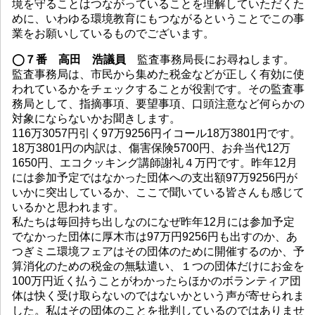
境を守ることはつながっていることを理解していただくた
めに、いわゆる環境教育にもつながるということでこの事
業をお願いしているものでございます。
◯７番 高田 浩議員
監査事務局長にお尋ねします。
監査事務局は、市民から集めた税金などが正しく有効に使
われているかをチェックすることが役割です。その監査事
務局として、指摘事項、要望事項、口頭注意など何らかの
対象にならないかお聞きします。
116万3057円引く97万9256円イコール18万3801円です。
18万3801円の内訳は、傷害保険5700円、お弁当代12万
1650円、エコクッキング講師謝礼４万円です。昨年12月
には参加予定ではなかった団体への支出額97万9256円が
いかに突出しているか、ここで聞いている皆さんも感じて
いるかと思われます。
私たちは毎回持ち出しなのになぜ昨年12月には参加予定
でなかった団体に厚木市は97万円9256円も出すのか、あ
つぎミニ環境フェアはその団体のために開催するのか、予
算消化のための税金の無駄遣い、１つの団体だけにお金を
100万円近く払うことがわかったらほかのボランティア団
体は快く受け取らないのではないかという声が寄せられま
した。私はその団体のことを批判しているのではありませ