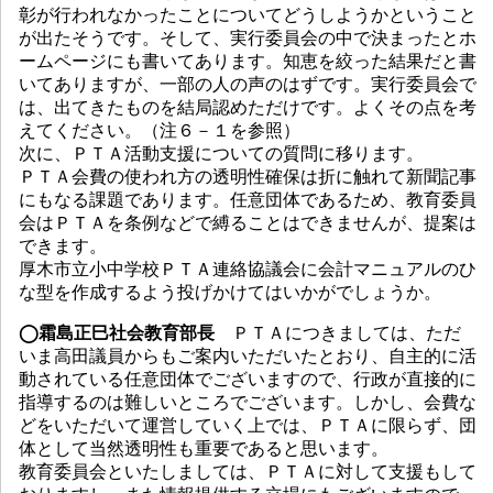
彰が行われなかったことについてどうしようかということ
が出たそうです。そして、実行委員会の中で決まったとホ
ームページにも書いてあります。知恵を絞った結果だと書
いてありますが、一部の人の声のはずです。実行委員会で
は、出てきたものを結局認めただけです。よくその点を考
えてください。（注６－１を参照）
次に、ＰＴＡ活動支援についての質問に移ります。
ＰＴＡ会費の使われ方の透明性確保は折に触れて新聞記事
にもなる課題であります。任意団体であるため、教育委員
会はＰＴＡを条例などで縛ることはできませんが、提案は
できます。
厚木市立小中学校ＰＴＡ連絡協議会に会計マニュアルのひ
な型を作成するよう投げかけてはいかがでしょうか。
◯霜島正巳社会教育部長
ＰＴＡにつきましては、ただ
いま高田議員からもご案内いただいたとおり、自主的に活
動されている任意団体でございますので、行政が直接的に
指導するのは難しいところでございます。しかし、会費な
どをいただいて運営していく上では、ＰＴＡに限らず、団
体として当然透明性も重要であると思います。
教育委員会といたしましては、ＰＴＡに対して支援もして