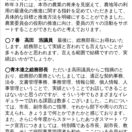
昨年３月には、本市の農業の将来を見据えて、農地等の利
用の最適化の推進に関する指針を定めていただきまして、
具体的な目標と推進方法を明確にすることができました。
農業委員会の役割の推進に向け、委員の方々の活動をサポ
ートすることができたものと考えております。
◯７番 高田 浩議員
最後に、総務部長にお尋ねいた
します。総務部として実績と言われても言えないことが
多々あるかと思われます。言える範囲で結構ですので、実
績はいかがでしょうか。
◯青木達之総務部長
ただいま高田議員からご指摘のと
おり、総務部の業務といたしましては、適正な契約事務、
法令、文書管理事務、事務管理、情報公開、個人情報、人
事管理ということで、実績ということでお話しできること
はないかと思うのですが、そういう中でもさまざまなイレ
ギュラーで訪れる課題は数多くございました。これについ
ては、市長、副市長のご指導、それから部下や周りの方に
支えられ、きょうまで何とかできたかと感じております。
また、さらに今年度からスタートしたあつぎスマート・ワ
ーク宣言につきましては、特別職である市長、副市長、教
育長、そして病院事業管理者を初め、ここにいる全員がす