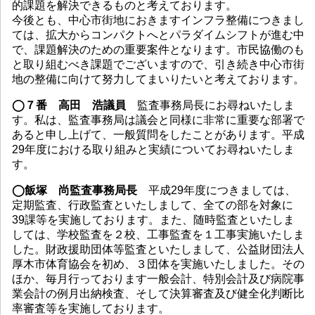
的課題を解決できるものと考えております。
今後とも、中心市街地におきますインフラ整備につきまし
ては、拡大からコンパクトへとパラダイムシフトが進む中
で、課題解決のための重要案件となります。市民協働のも
と取り組むべき課題でございますので、引き続き中心市街
地の整備に向けて努力してまいりたいと考えております。
◯７番 高田 浩議員
監査事務局長にお尋ねいたしま
す。私は、監査事務局は議会と同様に非常に重要な部署で
あると申し上げて、一般質問をしたことがあります。平成
29年度における取り組みと実績についてお尋ねいたしま
す。
◯飯塚 尚監査事務局長
平成29年度につきましては、
定期監査、行政監査といたしまして、全ての部を対象に
39課等を実施しております。また、随時監査といたしま
しては、学校監査を２校、工事監査を１工事実施いたしま
した。財政援助団体等監査といたしまして、公益財団法人
厚木市体育協会を初め、３団体を実施いたしました。その
ほか、毎月行っております一般会計、特別会計及び病院事
業会計の例月出納検査、そして決算審査及び健全化判断比
率審査等を実施しております。