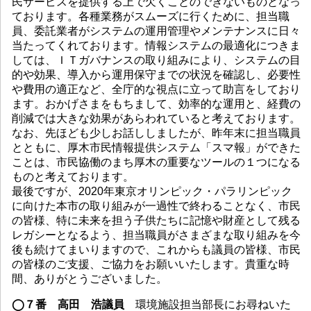
民サービスを提供する上で欠くことのできないものとなっ
ております。各種業務がスムーズに行くために、担当職
員、委託業者がシステムの運用管理やメンテナンスに日々
当たってくれております。情報システムの最適化につきま
しては、ＩＴガバナンスの取り組みにより、システムの目
的や効果、導入から運用保守までの状況を確認し、必要性
や費用の適正など、全庁的な視点に立って助言をしており
ます。おかげさまをもちまして、効率的な運用と、経費の
削減では大きな効果があらわれていると考えております。
なお、先ほども少しお話ししましたが、昨年末に担当職員
とともに、厚木市民情報提供システム「スマ報」ができた
ことは、市民協働のまち厚木の重要なツールの１つになる
ものと考えております。
最後ですが、2020年東京オリンピック・パラリンピック
に向けた本市の取り組みが一過性で終わることなく、市民
の皆様、特に未来を担う子供たちに記憶や財産として残る
レガシーとなるよう、担当職員がさまざまな取り組みを今
後も続けてまいりますので、これからも議員の皆様、市民
の皆様のご支援、ご協力をお願いいたします。貴重な時
間、ありがとうございました。
◯７番 高田 浩議員
環境施設担当部長にお尋ねいた