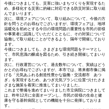
今後につきましても、災害に強いまちづくりを実現するた
め、多様化する災害に的確に対応できる防災対策に取り組
んでまいります。
次に、環境フェアについて、取り組みについて、今後の方
針を問うとのお尋ねでございますが、環境フェアは、地球
温暖化を初めとする今日の環境問題の重要性を市民の皆様
や事業者に認識していただくとともに、その対策について
協働して取り組むことができるよう、隔年で開催しており
ます。
今後につきましても、さまざまな環境問題をテーマとし
て、市民意識の醸成を図るため、引き続き開催してまいり
ます。
次に、行政運営について、過去数年について、実績はどう
かとのお尋ねでございますが、本市では、将来都市像に掲
げる「元気あふれる創造性豊かな協働・交流都市 あつ
ぎ」を実現するため、あつぎ元気プランに位置づけたさま
ざまな施策を着実に推進してまいりました。
これまで整備を進めてまいりました市立病院につきまして
は、昨年12月に全面オープンし、市民の皆様の生命と健
康を守る基幹病院としての機能を十分に発揮しておりま
す。