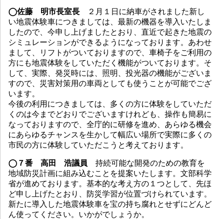
◯佐藤 明市長室長
２月１日に納車がされました新し
い地震体験車につきましては、最新の機器を導入いたしま
したので、今申し上げましたとおり、直近で起きた地震の
シミュレーションができるようになっております。あわせ
まして、リフトがついておりますので、車椅子をご利用の
方にも地震体験をしていただく機能がついております。そ
して、実際、発災時には、照明、投光器の機能がございま
すので、災害対策用の車両としても使うことが可能でござ
います。
今後の利用につきましては、多くの方に体験をしていただ
くのは今までどおりでございますけれども、操作も簡易に
なっておりますので、全庁的に研修を進め、あらゆる機会
にあらゆるチャンスを生かして幅広い場所で実際に多くの
市民の方に体験していただこうと考えております。
◯７番 高田 浩議員
持続可能な開発のための教育を
地域防災計画に組み込むことを提案いたします。文部科学
省が進めております。基本的な考え方の１つとして、先ほ
ど申し上げたとおり、防災学習が位置づけられています。
新たに導入した地震体験車を宝の持ち腐れとせずにどんど
ん使ってください。いかがでしょうか。