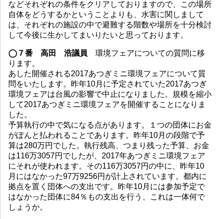
などそれぞれの条件をクリアしておりますので、この場所
自体をどうするかということよりも、水害に関しまして
は、それぞれの施設の中で避難する階数や場所を十分検討
して今後に生かしてまいりたいと思っております。
◯７番 高田 浩議員
環境フェアについての質問に移
ります。
あした開催される2017あつぎミニ環境フェアについて質
問をいたします。昨年10月に予定されていた2017あつぎ
環境フェアは台風の影響で中止になりました。規模を縮小
して2017あつぎミニ環境フェアを開催することになりま
した。
予算執行の中で気になる点があります。１つの団体にお金
がぽんと払われることであります。昨年10月の段階で予
算は280万円でした。執行残高、つまり残った予算、お金
は116万3057円でしたが、2017年あつぎミニ環境フェア
にそれが使われます。その116万3057円の中に、昨年10
月にはなかった97万9256円が計上されています。都内に
拠点を置く団体への支出です。昨年10月には参加予定で
はなかった団体に84％もの支出を行う、これは一体何で
しょうか。