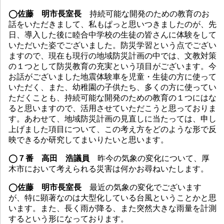
◯佐藤 明市長室長
持続可能な開発のための教育のお
話をいただきまして、私もぱっと思いつきましたのが、先
日、導入した後に睦合中学校の生徒の皆さんに体験をして
いただいた姿でございました。防災学習という点でござい
ますので、現在も現行の地域防災計画の中では、文教対策
の１つとして防災教育の充実という項目がございます。今
お話がございました地震体験車を児童・生徒の方に使って
いただく、また、幼稚園の子供たち、多くの方に使ってい
ただくことも、持続可能な開発のための教育の１つにはな
ると思いますので、活用させていただこうと思っておりま
す。あわせて、地域防災計画の見直しに当たっては、申し
上げました項目について、この考え方をどのような形で反
映できるか研究してまいりたいと思います。
◯７番 高田 浩議員
昨今の気象の変化について、厚
木市において考えられる災害は何かお尋ねいたします。
◯佐藤 明市長室長
最近の気象の変化でございます
が、特に顕著なのは大型化している台風ということかと思
います。また、長く雨が降る、また突然大きな雨量を計測
するという形になっております。