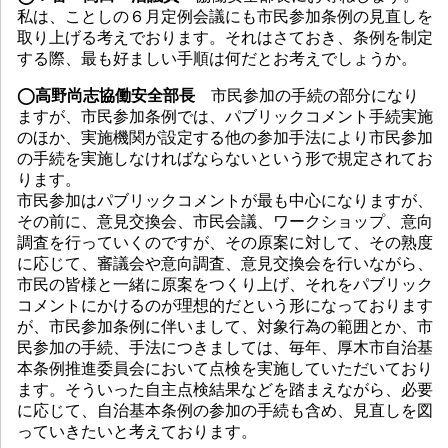
私は、ことしの６月定例会議にも市民参加条例の見直しを
取り上げる考えでおります。それはさておき、条例を制定
する際、最も好ましい手順は何だとお考えでしょうか。
◯高野尚志協働安全部長
市民参加の手続の部分になり
ますが、市民参加条例では、パブリックコメント手続実施
のほか、実施機関が設定する他の参加手法により市民参加
の手続を実施しなければならないという形で規定されてお
ります。
市民参加はパブリックコメントが最も中心になりますが、
その前に、意見交換会、市民会議、ワークショップ、意向
調査を行っていくのですが、その原案に対して、その熟度
に応じて、審議会や意向調査、意見交換会を行いながら、
市民の皆様と一緒に原案をつくり上げ、それをパブリック
コメントにかけるのが理想的だという形になっております
が、市民参加条例に伴いまして、対象行為の範囲とか、市
民参加の手続、手法につきましては、毎年、厚木市自治基
本条例推進委員会において点検を実施していただいており
ます。そういった自主点検結果などを踏まえながら、必要
に応じて、自治基本条例の参加の手続も含め、見直しを図
っていきたいと考えております。