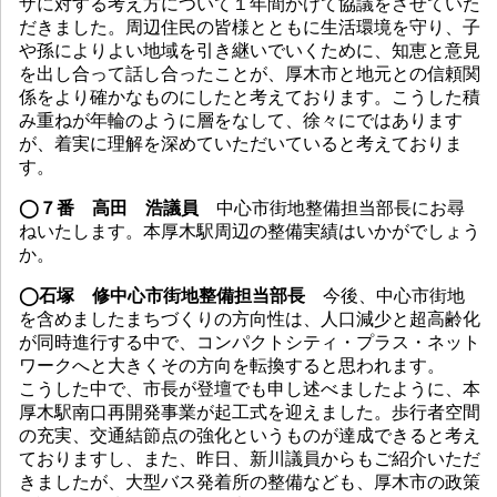
ザに対する考え方について１年間かけて協議をさせていた
だきました。周辺住民の皆様とともに生活環境を守り、子
や孫によりよい地域を引き継いでいくために、知恵と意見
を出し合って話し合ったことが、厚木市と地元との信頼関
係をより確かなものにしたと考えております。こうした積
み重ねが年輪のように層をなして、徐々にではあります
が、着実に理解を深めていただいていると考えておりま
す。
◯７番 高田 浩議員
中心市街地整備担当部長にお尋
ねいたします。本厚木駅周辺の整備実績はいかがでしょう
か。
◯石塚 修中心市街地整備担当部長
今後、中心市街地
を含めましたまちづくりの方向性は、人口減少と超高齢化
が同時進行する中で、コンパクトシティ・プラス・ネット
ワークへと大きくその方向を転換すると思われます。
こうした中で、市長が登壇でも申し述べましたように、本
厚木駅南口再開発事業が起工式を迎えました。歩行者空間
の充実、交通結節点の強化というものが達成できると考え
ておりますし、また、昨日、新川議員からもご紹介いただ
きましたが、大型バス発着所の整備なども、厚木市の政策