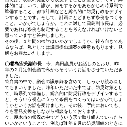
体的には、いつ、誰が、何をするかをあらかじめ時系列で
準備すること、都市計画などと総合的に防災行政をデザイ
ンすることです。そして、計画にとどまらず条例をつくる
こと。いかがでしょうか。これに対して霜島副市長は、必
要であれば条例も制定することを考えなければいけないと
思っていますと答弁しました。
その後、１年間の検討はいかがでしょうか。後ろ向きであ
るならば、私としては議員提出議案の用意もあります。見
解をお尋ねいたします。
◯霜島宏美副市長
今、高田議員がお話しのとおり、昨
年の２月定例会議で私からそういうお話をさせていただき
ました。
答弁書の中で、議会の議事録を含めて、しっかり読み直し
てもまいりました。昨年いただいた中では、防災対策とし
て、時系列で準備し、総合的に防災行政をデザインするこ
と、そういう視点に立って条例をつくってはいかがでしょ
うかというお話を受けました。その後、庁内においても、
今も意見交換をしながら相談をしております。
今、厚木市の状況の中でどういう形で取り組んでいったら
いいかということで、例えば昨年９月の防災訓練のときに