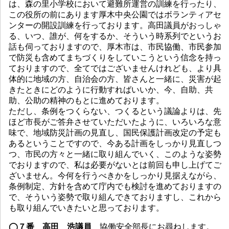
は、森の里小学校において避難所運営の訓練を行ったり、
この役所の前にあります厚木中央公園ではボランティアセ
ンターの開設訓練を行っております。高田議員がおっしゃ
る、いつ、誰が、何をするか、そういう時系列でというお
話も伺っておりますので、厚木市は、市民協働、市民参加
で防災も含めてまちづくりをしていこうという信念を持っ
ておりますので、全てではございませんけれども、より具
体的に地域の方、自治会の方、皆さんと一緒に、災害が起
きたときにどのように行動すればいいか、今、自助、共
助、公助の精神のもとに進めております。
ただし、条例をつくらない、つくるという議論よりは、先
ほど市長がご答弁させていただいたように、いろいろな意
味で、地域防災計画の見直し、国民保護計画改定の予定も
あるということですので、今ある計画をしっかり見直しつ
つ、市民の方々と一緒に取り組んでいく、このような姿勢
でおりますので、私は必要がないとは前回も申し上げてご
ざいません。今何を行うべきかをしっかり見据えながら、
条例制定、方針を含めて庁内でも検討を進めておりますの
で、そういう姿勢で取り組んできておりますし、これから
も取り組んでいきたいと思っております。
◯７番 高田 浩議員
協働安全部長にお尋ねします。