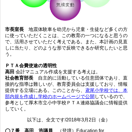
市長室長
地震体験車を幼児から児童・生徒など多くの方
に使っていただくことは、この教育の一つになると思うの
で、活用させていただく考えである。また、本計画の見直
しに当たり、どのような形で反映できるか研究したいと思
う。
ＰＴＡ会費使途の透明性
高田
会計マニュアル作成を支援する考えは。
社会教育部長
自主的に活動している任意団体であり、直
接的な指導は難しいが、教育委員会は支援しており、情報
提供する立場にある。このことから、
鳶尾小学校では、本
部内規を作成し学校のホームページで公開
しているので、
参考として厚木市立小中学校ＰＴＡ連絡協議会に情報提供
していく。
以下は、全文です/2018年3月2日（金）
◯７番 高田 浩議員
（登壇）Education for