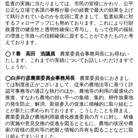
監査の実施に当たりましては、市民の皆様にかわり、公平
公正な立場で各課の事務が最小の経費で最大の効果を上げ
て執行されているのかを念頭に置きまして、監査結果に対
するフォローアップにも努めております。これにより行財
政運営の健全性と透明性確保に寄与し、もって住民の福祉
の増進と市政への信頼確保に資することができたものと考
えております。
◯７番 高田 浩議員
農業委員会事務局長にお尋ねい
たします。これまでの実績についてお話しいただけますで
しょうか。
◯白井行彦農業委員会事務局長
農業委員会におきまし
ては制度改正がございまして、従来の農地法等に基づく許
認可事務等の適正な執行のほか、農地等の利用の最適化の
推進、すなわち農地の担い手への集積、集約、耕作放棄地
の発生防止、解消、新規参入の促進に積極的に取り組むこ
とが新たに求められております。こうしたことを踏まえ、
農業委員及び農地利用最適化推進委員の方々に対し、研修
の実施や意見交換の促進を図るとともに、農地の状況や農
家の皆様の意向等の把握と情報の共有を図ることなどに取
り組んでまいりました。