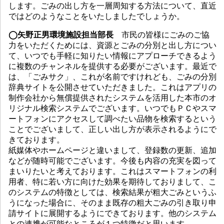
します。ごみの出し方を一層周知する方法について、直近
ではどのようなことをいたしましたでしょうか。
◯矢野正男環境施設担当部長
市民の皆様にごみのご協
力をいただくためには、資源とごみの分別と出し方につい
て、いつでも手軽に知りたい情報にアプローチできるよう
に複数のチャンネルを提供する必要がございます。最近で
は、「ごみサク」、これが名前ですけれども、ごみの分別
辞典サイトを公開させていただきました。これはアプリの
制作会社から無償提供されたシステムを活用した本市のオ
リジナル検索システムでございます。いつでもＰＣやスマ
ートフォンにアクセスして調べたい品物を検索するという
ことでございまして、正しい出し方が表示されるようにで
きております。
紙媒体やホームページと違いまして、登録数の更新、追加
などが随時可能でございます。今後も内容の充実を図って
まいりたいと考えております。これはスマートフォンの利
用者、特に若い方に向けた効果を期待しておりまして、こ
のシステムの特徴としては、検索結果が粗大ごみというふ
うになった場合に、そのまま既存の粗大ごみの引き取り申
請サイトに展開するようにできております。他のシステム
との連携が可能なところが１つ特徴だと思います。