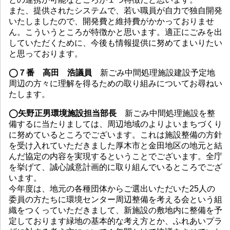
また、提供されたシステムで、若い職員が自力で独自開発
いたしましたので、開発費と維持費がかかっておりませ
ん。こういうところが特徴かと思います。適正にごみを出
していただくために、今後も情報提供に努めてまいりたい
と思っております。
◯７番 高田 浩議員
新ごみ中間処理施設建設予定地
周辺の方々に理解を得るための取り組みについてお尋ねい
たします。
◯矢野正男環境施設担当部長
新ごみ中間処理施設を整
備するに当たりましては、周辺地域のよりよいまちづくり
に努めているところでございます。これは施設整備の方針
を受け入れていただきました厚木市と金田地区の地元と結
んだ協定の内容を実現するということでございます。全庁
を挙げて、誠心誠意計画的に取り組んでいるところでござ
います。
今年度は、地元の各種団体からご選出いただいた25人の
委員の方たちに環境センター周辺整備を考える会という組
織をつくっていただきまして、新施設の敷地内に整備を予
定しております緑地の基本的な考え方とか、ふれあいプラ