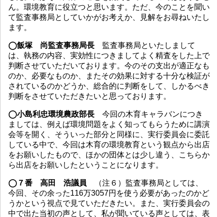
ん。環境教育に役立つと思います。ただ、今のことを聞い
て監査事務局としていかがお考えか、見解をお尋ねいたし
ます。
◯飯塚 尚監査事務局長
監査事務局といたしまして
は、執務の内容、実効性につきましてよく精査をした上で
判断させていただいております。今のその支出が適正なも
のか、必要なものか、またその効果に対する十分な検証が
されているのかどうか、総合的に判断をして、しかるべき
判断をさせていただきたいと思っております。
◯小島利忠環境農政部長
今回の木育キャラバンにつき
ましては、例えば環境問題をよく知ってもらうために講演
会等を開く、そういった部分と同様に、実行委員会に委託
している中で、今回は木育の環境教育という観点から出店
をお願いしたもので、ほかの団体とは少し違う、こちらか
ら出店をお願いしたということになります。
◯７番 高田 浩議員
（注６）監査事務局としては、
今回、その余った116万3057円を使う必要があったのかど
うかという視点で見ていただきたい。また、実行委員会の
中で出た当初の声として、私が聞いている声としては、表