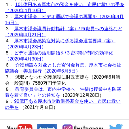
１．
101億円ある厚木市の預金を使い、市民に救いの手を
（2020年4月10日）
２．
厚木市議会、ビデオ通話で会議の再開を（2020年4月
16日）
３．
厚木市議会議員行動指針（案）/ 市職員への連絡など
（2020年4月21日）
４．
厚木市議会感染症対策に係る議会運営要綱（案）
（2020年4月23日）
５．
ビデオ通話の活用開始を/３密抑制/時間の効率化
（2020年4月30日）
６.
介護施設を対象とした寄付金募集。厚木市社会福祉
協議会・善意銀行（2020年6月5日）
７. 減収となった介護施設に財政支援を（2020年6月議
会一般質問）7580万円予算化
８.
教育委員会は、市内中学校へ「生徒は授業中も防寒
着を着て良い」との通知を
（2020年12月28日）
９．
90億円ある厚木市財政調整基金を使い、市民に救い
の手を
（2021年月８日）