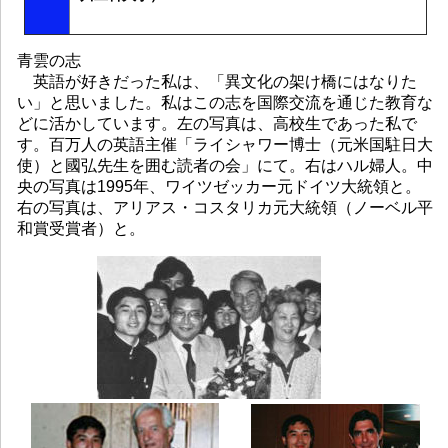
青雲の志
英語が好きだった私は、「異文化の架け橋にはなりた
い」と思いました。私はこの志を国際交流を通じた教育な
どに活かしています。左の写真は、高校生であった私で
す。百万人の英語主催「ライシャワー博士（元米国駐日大
使）と國弘先生を囲む読者の会」にて。右はハル婦人。中
央の写真は1995年、ワイツゼッカー元ドイツ大統領と。
右の写真は、アリアス・コスタリカ元大統領（ノーベル平
和賞受賞者）と。