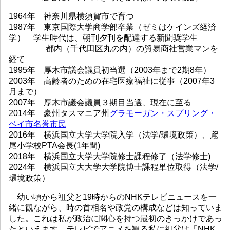
1964年 神奈川県横須賀市で育つ
1987年 東京国際大学商学部卒業（ゼミはケインズ経済
学） 学生時代は、朝刊夕刊を配達する新聞奨学生
都内（千代田区丸の内）の貿易商社営業マンを
経て
1995年 厚木市議会議員初当選（2003年まで2期8年）
2003年 高齢者のための在宅医療福祉に従事（2007年3
月まで）
2007年 厚木市議会議員３期目当選、現在に至る
2014年 豪州タスマニア州
グラモーガン・スプリング・
ベイ市名誉市民
2016年 横浜国立大学大学院入学（法学/環境政策）、鳶
尾小学校PTA会長(1年間)
2018年 横浜国立大学大学院修士課程修了（法学修士)
2024年 横浜国立大大学大学院博士課程単位取得（法学/
環境政策）
幼い頃から祖父と19時からのNHKテレビニュースを一
緒に観ながら、時の首相名や政党の構成などは知っていま
した。これは私が政治に関心を持つ最初のきっかけであっ
たといえます。テレビでアニメを観る私に祖父は「NHK