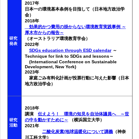
2017年
日本一の環境基本条例を目指して（日本地方政治学
会）
2018年
効果的かつ費用の掛からない環境教育実践事例 ～
厚木市からの報告～
（オーストラリア環境教育学会）
研究
発表
2022年
SDGs education through ESD calendar
～
Technique for link to SDGs and lessons～
(International Conference on Sustainable
Development, New York)
2023年
家庭ごみ有料化計画が投票行動に与えた影響（日本
地方政治学会）
2018年
講演
伝えよう！ 環境の知見を自治体議員へ ～世
の中を動かすために～
（横浜国立大学）
研究
活動
2021年
二酸化炭素/地球温暖化について講義
（神奈
川工科大学）